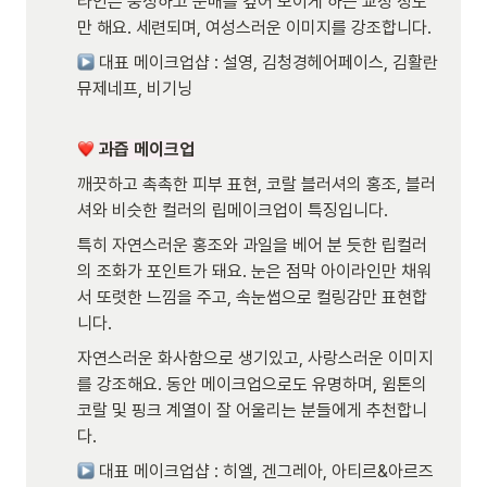
라인은 풍성하고 눈매를 깊어 보이게 하는 교정 정도
만 해요. 세련되며, 여성스러운 이미지를 강조합니다.
 대표 메이크업샵 : 설영, 김청경헤어페이스, 김활란
뮤제네프, 비기닝  

과즙 메이크업
깨끗하고 촉촉한 피부 표현, 코랄 블러셔의 홍조, 블러
셔와 비슷한 컬러의 립메이크업이 특징입니다.  
특히 자연스러운 홍조와 과일을 베어 분 듯한 립컬러
의 조화가 포인트가 돼요. 눈은 점막 아이라인만 채워
서 또렷한 느낌을 주고, 속눈썹으로 컬링감만 표현합
니다. 
자연스러운 화사함으로 생기있고, 사랑스러운 이미지
를 강조해요. 동안 메이크업으로도 유명하며, 윔톤의 
코랄 및 핑크 계열이 잘 어울리는 분들에게 추천합니
다.
 대표 메이크업샵 : 히엘, 겐그레아, 아티르&아르즈