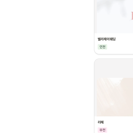
벨라제이웨딩
인천
리혜
부천