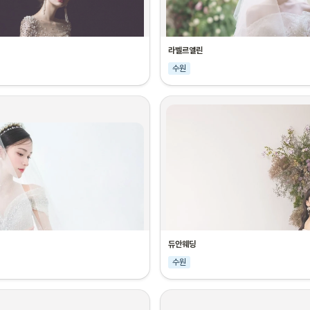
라벨르엘린
수원
듀안웨딩
수원