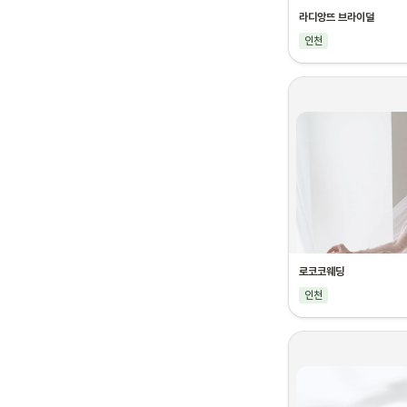
라디앙뜨 브라이덜
인천
로코코웨딩
인천