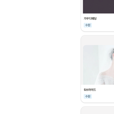
가우디웨딩
수원
S브라이드
수원