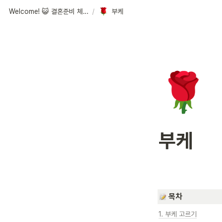
Welcome! 😺 결혼준비 체크리스트
/
부케
🌹
부케
목차
1. 부케 고르기