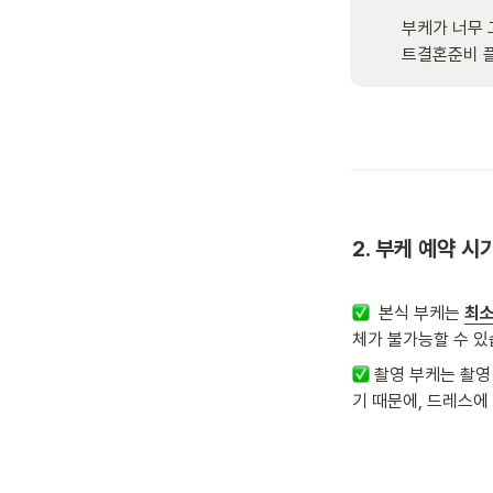
부케가 너무 
트결혼준비 플
2. 부케 예약 시기
  본식 부케는 
최소
체가 불가능할 수 있
 촬영 부케는 촬영
기 때문에, 드레스에