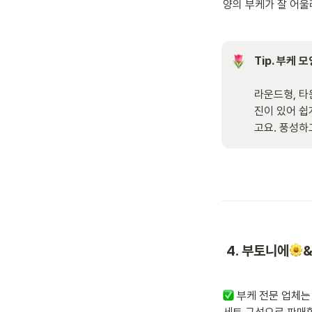
양의 부케가 잘 어울
Tip. 부케 
라운드형, 타
진이 있어 쉽
고요. 풍성하
4. 부토니에
 부케 전문 업체는