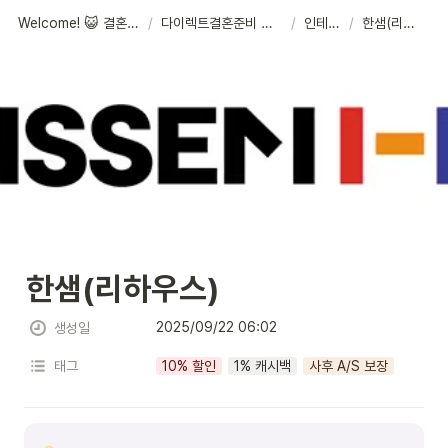
Welcome! 😺 결혼준비 체크리스트
/
다이렉트결혼준비 신혼집 예약센터
/
인테리어
/
한샘(리하우스)
한샘(리하우스)
2025/09/22 06:02
생성일
태그
10% 할인
1% 캐시백
사후 A/S 보장