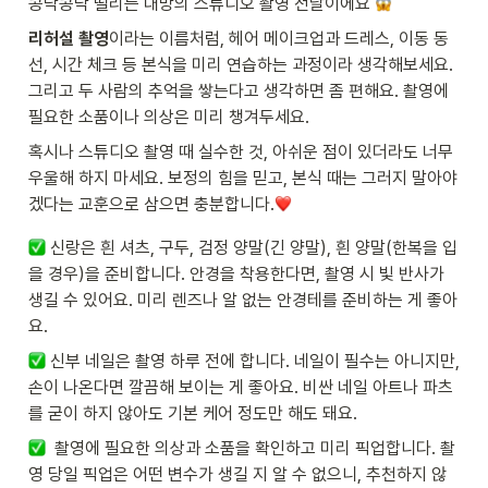
콩닥콩닥 떨리는 대망의 스튜디오 촬영 전날이에요 
리허설 촬영
이라는 이름처럼, 헤어 메이크업과 드레스, 이동 동
선, 시간 체크 등 본식을 미리 연습하는 과정이라 생각해보세요. 
그리고 두 사람의 추억을 쌓는다고 생각하면 좀 편해요. 촬영에 
필요한 소품이나 의상은 미리 챙겨두세요. 
혹시나 스튜디오 촬영 때 실수한 것, 아쉬운 점이 있더라도 너무 
우울해 하지 마세요. 보정의 힘을 믿고, 본식 때는 그러지 말아야
겠다는 교훈으로 삼으면 충분합니다.
 신랑은 흰 셔츠, 구두, 검정 양말(긴 양말), 흰 양말(한복을 입
을 경우)을 준비합니다. 안경을 착용한다면, 촬영 시 빛 반사가 
생길 수 있어요. 미리 렌즈나 알 없는 안경테를 준비하는 게 좋아
요.
 신부 네일은 촬영 하루 전에 합니다. 네일이 필수는 아니지만, 
손이 나온다면 깔끔해 보이는 게 좋아요. 비싼 네일 아트나 파츠
를 굳이 하지 않아도 기본 케어 정도만 해도 돼요. 
  촬영에 필요한 의상과 소품을 확인하고 미리 픽업합니다. 촬
영 당일 픽업은 어떤 변수가 생길 지 알 수 없으니, 추천하지 않